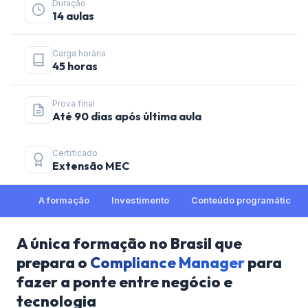
Duração
14 aulas
Carga horária
45 horas
Prova final
Até 90 dias após última aula
Certificado
Extensão MEC
A formação
Investimento
Conteúdo programático
A única formação no Brasil que
prepara o
Compliance Manager
para
fazer a ponte entre negócio e
tecnologia