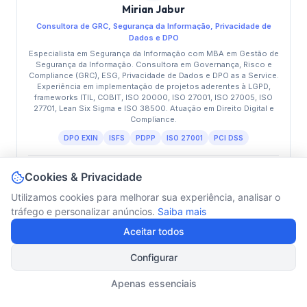
Mirian Jabur
Consultora de GRC, Segurança da Informação, Privacidade de
Dados e DPO
Especialista em Segurança da Informação com MBA em Gestão de
Segurança da Informação. Consultora em Governança, Risco e
Compliance (GRC), ESG, Privacidade de Dados e DPO as a Service.
Experiência em implementação de projetos aderentes à LGPD,
frameworks ITIL, COBIT, ISO 20000, ISO 27001, ISO 27005, ISO
27701, Lean Six Sigma e ISO 38500. Atuação em Direito Digital e
Compliance.
DPO EXIN
ISFS
PDPP
ISO 27001
PCI DSS
Módulos:
Compliance no Ambiente de TI · Auditoria de
Cookies & Privacidade
Fornecedores
Utilizamos cookies para melhorar sua experiência, analisar o
tráfego e personalizar anúncios.
Saiba mais
Aceitar todos
Prova & Certificado
Configurar
Para obter a
certificação de extensão universitária
,
Apenas essenciais
os alunos devem realizar uma prova de avaliação com
40