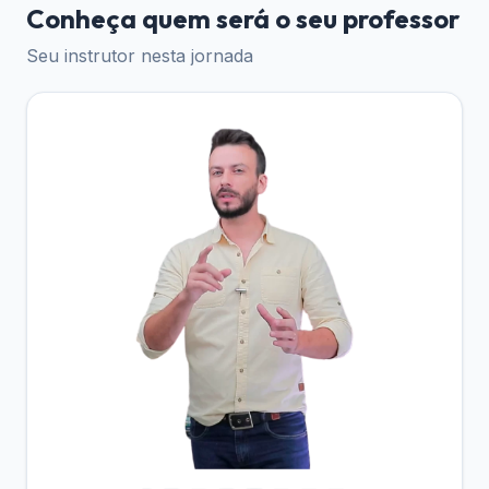
Conheça quem será o seu professor
Continuando sua jornada como Product
Owner
Seu instrutor nesta jornada