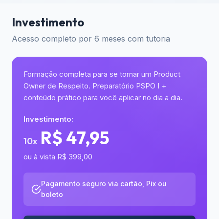
Investimento
Acesso completo por 6 meses com tutoria
Formação completa para se tornar um Product
Owner de Respeito. Preparatório PSPO I +
conteúdo prático para você aplicar no dia a dia.
Investimento:
R$ 47,95
10x
ou à vista R$ 399,00
Pagamento seguro via cartão, Pix ou
boleto