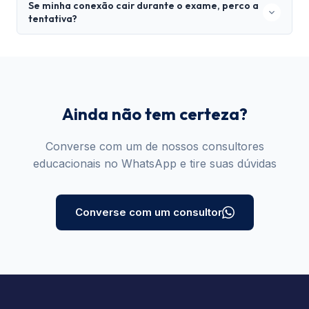
inscrever sem restrição alguma para repetir o exame.
Se minha conexão cair durante o exame, perco a
tentativa?
Não há garantias de um novo exame sem custo. A
Scrum.org recomenda que o candidato faça o exame
em ambiente estável, sem riscos de queda de energia
ou instabilidade na internet.
Ainda não tem certeza?
Converse com um de nossos consultores
educacionais no WhatsApp e tire suas dúvidas
Converse com um consultor