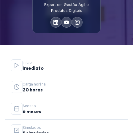
Expert em Gestão Ágil e
Produtos Digitais
Início
Imediato
Carga horária
20 horas
Acesso
6 meses
Simulados