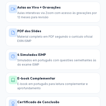
Riscos residuais.
terceiros. Avaliação de riscos de
Aulas ao Vivo + Gravações
3.2 Controles técnicos
– Criptografia,
fornecedores.
Aulas interativas via Zoom com acesso às gravações por
2.3 Controles e monitoramento
– Seleção
segurança de redes, segurança de
12 meses para revisão
de controles baseados em risco.
aplicações. Continuidade de negócios e
Monitoramento contínuo e melhoria do
recuperação de desastres. Segurança em
PDF dos Slides
processo de gestão de riscos.
nuvem e ambientes digitais.
Material completo em PDF seguindo o currículo oficial
EXIN ISMP
3.3 Controles físicos
– Segurança física e
ambiental. Proteção de áreas e equipamentos.
4 Simulados ISMP
Controles de acesso físico.
Simulados em português com questões semelhantes às
do exame ISMP
Os controles estão alinhados com o
Anexo A
da ISO/IEC 27001:2022
e a estrutura
E-book Complementar
simplificada de 4 categorias da ISO/IEC
E-book em português para leitura complementar e
27002:2022.
aprofundamento
Certificado de Conclusão