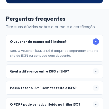
Perguntas frequentes
Tire suas dúvidas sobre o curso e a certificação
O voucher do exame está incluso?
Não. O voucher (USD 342) é adquirido separadamente no
site do EXIN ou conosco com desconto.
Qual a diferença entre ISFS e ISMP?
O ISFS (Foundation) aborda os fundamentos da
segurança da informação baseados na ISO/IEC 27001. O
Posso fazer o ISMP sem ter feito o ISFS?
ISMP (Professional) é o nível avançado, focado na
gestão prática
: gerenciamento de riscos, implementação
Não recomendamos.
O ISMP parte do pressuposto de
de controles e governança de segurança.
que você já domina os fundamentos do ISFS (Foundation).
O PDPF pode ser substituído na trilha ISO?
A TIexames reserva o direito de solicitar certificado ou