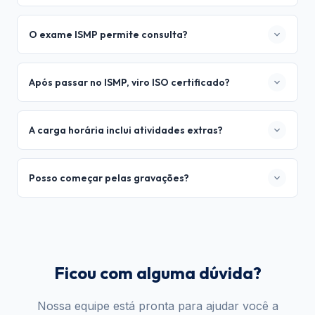
comprovação de conhecimento no nível Foundation.
Sim. Segundo o EXIN, o PDPF pode ser substituído pelo
BCMF (Business Continuity Management Foundation) ou
O exame ISMP permite consulta?
pela certificação Cyber and IT Security Foundation. No
entanto, recomendamos o PDPF por ser o mais versátil e
Não. Diferente do exame PDPP, o exame ISMP é
closed
também compor a trilha de DPO.
book
(sem consulta). Você não pode usar nenhum
Após passar no ISMP, viro ISO certificado?
material de referência durante a prova.
A credencial de Information Security Officer do EXIN é
concedida quando você é aprovado nos
três exames:
A carga horária inclui atividades extras?
ISFS + PDPF + ISMP
. Se já passou nos dois primeiros e
for aprovado no ISMP, receberá automaticamente a
Sim. A carga horária total de 20 horas inclui 13 horas de
credencial de ISO.
aulas ao vivo e aproximadamente 7 horas para
Posso começar pelas gravações?
realização de exercícios, quizzes e simulados.
Sim! Ao confirmar a inscrição, você já tem acesso às
gravações da turma anterior para adiantar os estudos.
Ficou com alguma dúvida?
Nossa equipe está pronta para ajudar você a