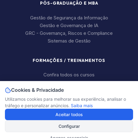
PÓS-GRADUAÇÃO E MBA
Gestão de Segurança da Informação
Gestão e Governança de IA
GRC - Governança, Riscos e Compliance
Sistemas de Gestão
FORMAÇÕES / TREINAMENTOS
Confira todos os cursos
Cookies & Privacidade
+55 11 2626-7934
Utilizamos cookies para melhorar sua experiência, analisar o
contato@tiexames.com.br
tráfego e personalizar anúncios.
Saiba mais
Aceitar todos
Configurar
Design em parceria com
2Maker
©2026 - Todos direitos reservados - TIexames
Apenas essenciais